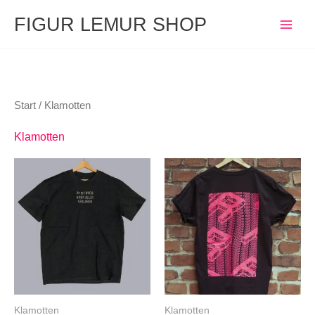
Zum
FIGUR LEMUR SHOP
Inhalt
springen
Start
/ Klamotten
Klamotten
Klamotten
Klamotten