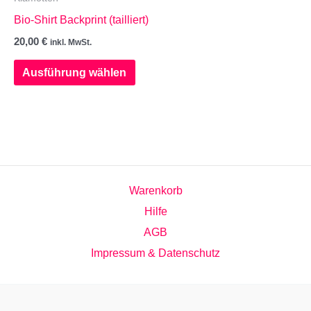
Bio-Shirt Backprint (tailliert)
Produktseite
gewäh
gewählt
werd
20,00
€
inkl. MwSt.
werden
Dieses
Ausführung wählen
Produkt
weist
mehrere
Varianten
auf.
Die
Warenkorb
Optionen
Hilfe
können
AGB
auf
Impressum & Datenschutz
der
Produktseite